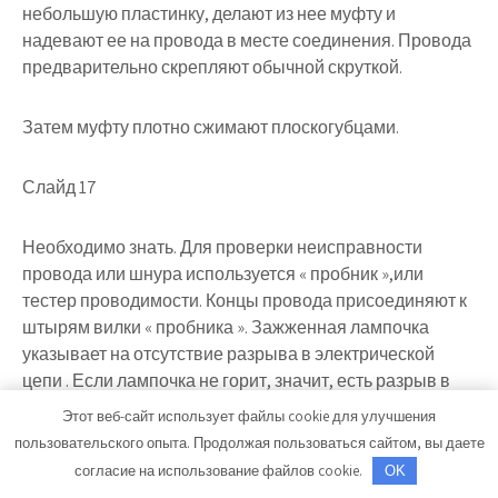
небольшую пластинку, делают из нее муфту и
надевают ее на провода в месте соединения. Провода
предварительно скрепляют обычной скруткой.
Затем муфту плотно сжимают плоскогубцами.
Слайд 17
Необходимо знать. Для проверки неисправности
провода или шнура используется « пробник »,или
тестер проводимости. Концы провода присоединяют к
штырям вилки « пробника ». Зажженная лампочка
указывает на отсутствие разрыва в электрической
цепи . Если лампочка не горит, значит, есть разрыв в
цепи и провод необходимо заменить на новый или
Этот веб-сайт использует файлы cookie для улучшения
отремонтировать .
пользовательского опыта. Продолжая пользоваться сайтом, вы даете
согласие на использование файлов cookie.
OK