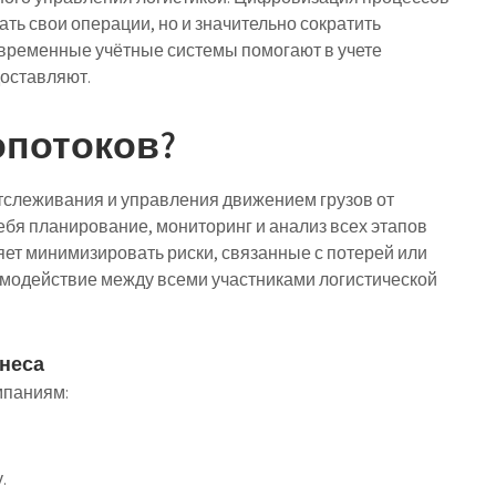
ть свои операции, но и значительно сократить
современные учётные системы помогают в учете
доставляют.
опотоков?
отслеживания и управления движением грузов от
себя планирование, мониторинг и анализ всех этапов
ет минимизировать риски, связанные с потерей или
имодействие между всеми участниками логистической
знеса
мпаниям:
.