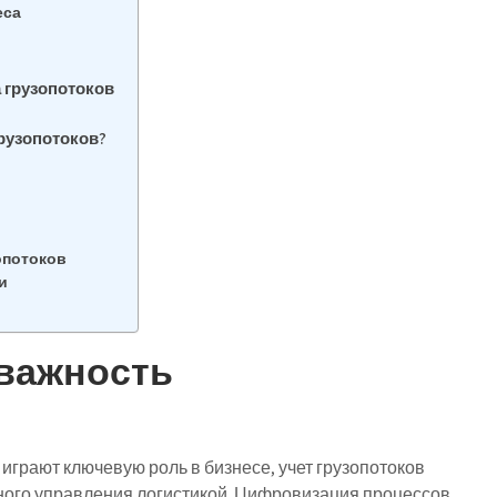
еса
 грузопотоков
рузопотоков?
опотоков
и
 важность
 играют ключевую роль в бизнесе, учет грузопотоков
ого управления логистикой. Цифровизация процессов