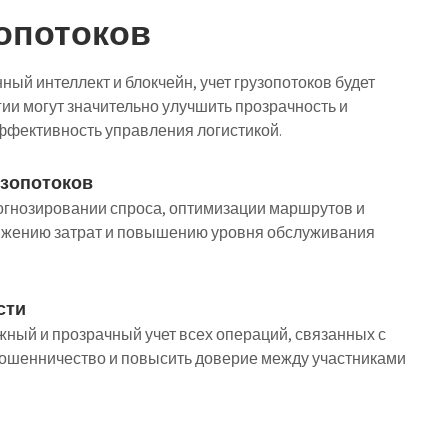
зопотоков
нный интеллект и блокчейн, учет грузопотоков будет
ии могут значительно улучшить прозрачность и
эффективность управления логистикой.
узопотоков
огнозировании спроса, оптимизации маршрутов и
нижению затрат и повышению уровня обслуживания
сти
жный и прозрачный учет всех операций, связанных с
мошенничество и повысить доверие между участниками