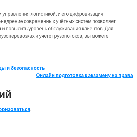
м управления логистикой, и его цифровизация
 Внедрение современных учётных систем позволяет
ы и повысить уровень обслуживания клиентов. Для
узоперевозках и учете грузопотоков, вы можете
ды и безопасность
Онлайн подготовка к экзамену на права
ий
оризоваться
.