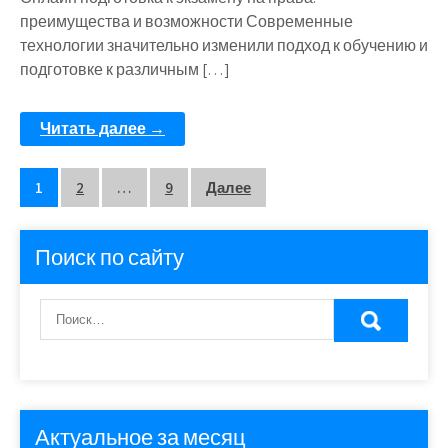
преимущества и возможности Современные
технологии значительно изменили подход к обучению и
подготовке к различным […]
Читать далее →
Пагинация
1
2
…
9
Далее
записей
Поиск по сайту
Актуальное за месяц