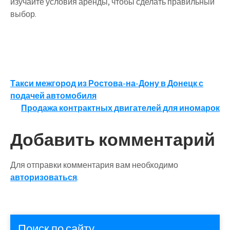
изучайте условия аренды, чтобы сделать правильный
выбор.
Навигация
Такси межгород из Ростова-на-Дону в Донецк с
подачей автомобиля
по
Продажа контрактных двигателей для иномарок
записям
Добавить комментарий
Для отправки комментария вам необходимо
авторизоваться
.
Поиск по сайту