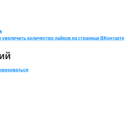
к
к увеличить количество лайков на странице ВКонтакте
ий
оризоваться
.