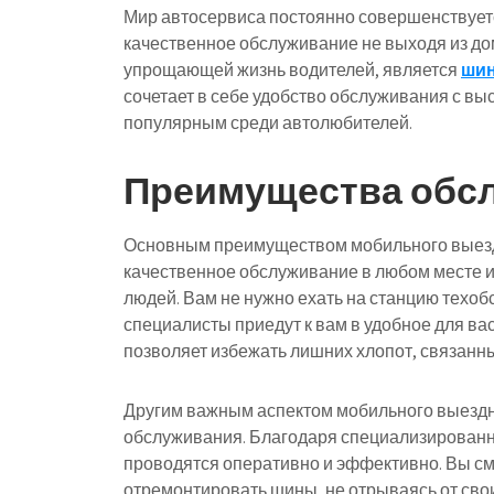
Мир автосервиса постоянно совершенствуетс
качественное обслуживание не выходя из до
упрощающей жизнь водителей, является
шин
сочетает в себе удобство обслуживания с вы
популярным среди автолюбителей.
Преимущества обс
Основным преимуществом мобильного выезд
качественное обслуживание в любом месте и 
людей. Вам не нужно ехать на станцию техоб
специалисты приедут к вам в удобное для вас
позволяет избежать лишних хлопот, связанны
Другим важным аспектом мобильного выездн
обслуживания. Благодаря специализирован
проводятся оперативно и эффективно. Вы см
отремонтировать шины, не отрываясь от свои