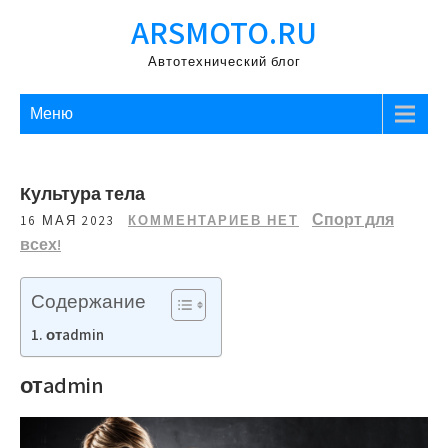
Перейти
ARSMOTO.RU
к
содержимому
Автотехнический блог
Меню
Культура тела
Спорт для
16 МАЯ 2023
КОММЕНТАРИЕВ НЕТ
всех!
Содержание
отadmin
отadmin