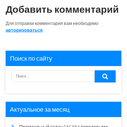
записям
Добавить комментарий
Для отправки комментария вам необходимо
авторизоваться
.
Поиск по сайту
Актуальное за месяц
Премиальный седан GAC S9 с передовыми