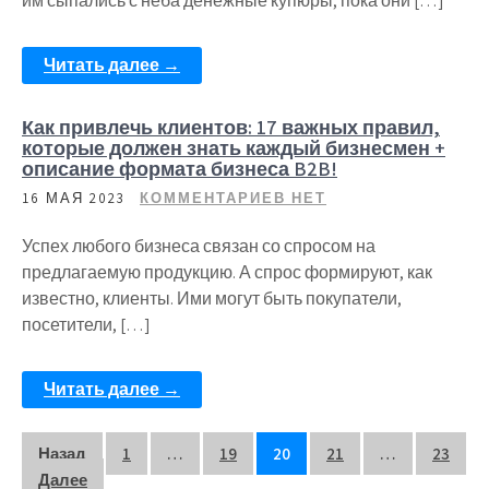
им сыпались с неба денежные купюры, пока они […]
Читать далее →
Как привлечь клиентов: 17 важных правил,
которые должен знать каждый бизнесмен +
описание формата бизнеса B2B!
16 МАЯ 2023
КОММЕНТАРИЕВ НЕТ
Успех любого бизнеса связан со спросом на
предлагаемую продукцию. А спрос формируют, как
известно, клиенты. Ими могут быть покупатели,
посетители, […]
Читать далее →
Пагинация
Назад
1
…
19
20
21
…
23
Далее